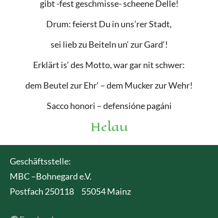
gibt -fest geschmisse- scheene Delle!
Drum: feierst Du in uns’rer Stadt,
sei lieb zu Beiteln un‘ zur Gard‘!
Erklärt is‘ des Motto, war gar nit schwer:
dem Beutel zur Ehr‘ – dem Mucker zur Wehr!
Sacco honori – defensióne pagáni
Helau
Geschäftsstelle:
MBC –Bohnegard e.V.
Postfach 250118 55054 Mainz