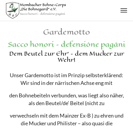
Skip to main content
Gardemotto
Sacco honori – defensióne pagáni
Dem Beutel zur Ehr‘ – dem Mucker zur
Wehr!
Unser Gardemotto ist im Prinzip selbsterklärend:
Wir sind in der närrischen Achse eng mit
den Bohnebeiteln verbunden, was liegt also näher,
als den Beutel/de‘ Beitel (nicht zu
verwechseln mit dem Mainzer Ex-B ) zu ehren und
die Mucker und Philister – also quasi die