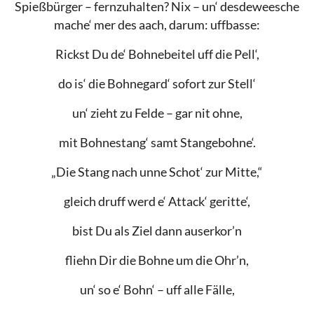
Spießbürger – fernzuhalten? Nix – un‘ desdeweesche
mache‘ mer des aach, darum: uffbasse:
Rickst Du de‘ Bohnebeitel uff die Pell‘,
do is‘ die Bohnegard‘ sofort zur Stell‘
un‘ zieht zu Felde – gar nit ohne,
mit Bohnestang‘ samt Stangebohne‘.
„Die Stang nach unne Schot‘ zur Mitte,“
gleich druff werd e‘ Attack‘ geritte‘,
bist Du als Ziel dann auserkor’n
fliehn Dir die Bohne um die Ohr’n,
un‘ so e‘ Bohn‘ – uff alle Fälle,