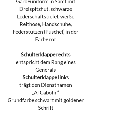
Gardeuniform in Samt mit
Dreispitzhut, schwarze
Lederschaftstiefel, weiße
Reithose, Handschuhe,
Federstutzen (Puschel) in der
Farbe rot
Schulterklappe rechts
entspricht dem Rang eines
Generals
Schulterklappe links
trägt den Dienstnamen
„Al Cabohn“
Grundfarbe schwarz mit goldener
Schrift